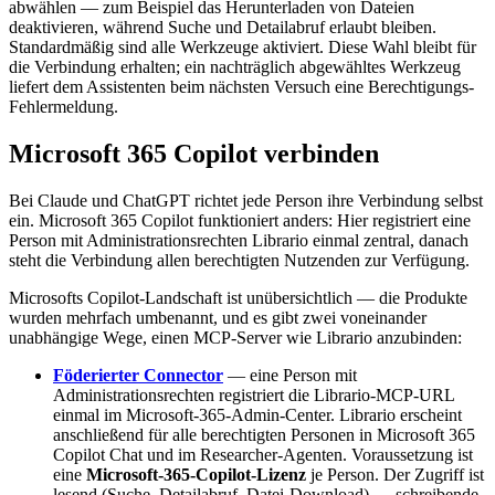
abwählen — zum Beispiel das Herunterladen von Dateien
deaktivieren, während Suche und Detailabruf erlaubt bleiben.
Standardmäßig sind alle Werkzeuge aktiviert. Diese Wahl bleibt für
die Verbindung erhalten; ein nachträglich abgewähltes Werkzeug
liefert dem Assistenten beim nächsten Versuch eine Berechtigungs-
Fehlermeldung.
Microsoft 365 Copilot verbinden
Bei Claude und ChatGPT richtet jede Person ihre Verbindung selbst
ein. Microsoft 365 Copilot funktioniert anders: Hier registriert eine
Person mit Administrationsrechten Librario einmal zentral, danach
steht die Verbindung allen berechtigten Nutzenden zur Verfügung.
Microsofts Copilot-Landschaft ist unübersichtlich — die Produkte
wurden mehrfach umbenannt, und es gibt zwei voneinander
unabhängige Wege, einen MCP-Server wie Librario anzubinden:
Föderierter Connector
— eine Person mit
Administrationsrechten registriert die Librario-MCP-URL
einmal im Microsoft-365-Admin-Center. Librario erscheint
anschließend für alle berechtigten Personen in Microsoft 365
Copilot Chat und im Researcher-Agenten. Voraussetzung ist
eine
Microsoft-365-Copilot-Lizenz
je Person. Der Zugriff ist
lesend (Suche, Detailabruf, Datei-Download) — schreibende