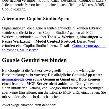
Oberflächen verfügbar (Copilot Chat, Researcher, Copilot in Excel).
Jede nutzende Person benötigt eine kostenpflichtige Microsoft-365-
Copilot-Lizenz.
Alternative: Copilot-Studio-Agent
Organisationen, die eigene Agenten entwickeln, können Librario
stattdessen direkt in einem Copilot-Studio-Agenten als MCP-
Werkzeug einbinden — über
Tools → Werkzeug hinzufügen →
Neues Werkzeug → Model Context Protocol
. Dieser Weg
erfordert eine Copilot-Studio-Lizenz. Details:
Connect your agent to
an existing MCP server
.
Google Gemini verbinden
Bei Google ist die Antwort zweigeteilt — und die wichtigste
Einschränkung steht vorweg:
Die alltägliche Gemini-App unter
gemini.google.com
sowie Gemini in Gmail und Docs können
einen fremden MCP-Server nicht anbinden.
Dort gibt es nur
einen kuratierten Katalog von Google- und Partner-Erweiterungen,
aber keine Einstellung, um die Librario-MCP-URL einzutragen. Sie
müssen dort also nicht danach suchen.
Zwei Wege funktionieren dennoch: