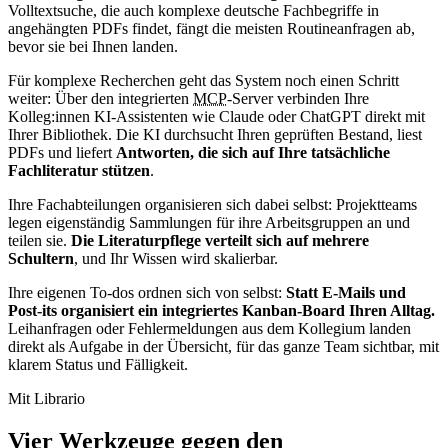
Volltextsuche, die auch komplexe deutsche Fachbegriffe in
angehängten PDFs findet, fängt die meisten Routineanfragen ab,
bevor sie bei Ihnen landen.
Für komplexe Recherchen geht das System noch einen Schritt
weiter: Über den integrierten
MCP
-Server verbinden Ihre
Kolleg:innen KI-Assistenten wie Claude oder ChatGPT direkt mit
Ihrer Bibliothek. Die KI durchsucht Ihren geprüften Bestand, liest
PDFs und liefert
Antworten, die sich auf Ihre tatsächliche
Fachliteratur stützen
.
Ihre Fachabteilungen organisieren sich dabei selbst: Projektteams
legen eigenständig Sammlungen für ihre Arbeitsgruppen an und
teilen sie.
Die Literaturpflege verteilt sich auf mehrere
Schultern
, und Ihr Wissen wird skalierbar.
Ihre eigenen To-dos ordnen sich von selbst:
Statt E-Mails und
Post-its organisiert ein integriertes Kanban-Board Ihren Alltag.
Leihanfragen oder Fehlermeldungen aus dem Kollegium landen
direkt als Aufgabe in der Übersicht, für das ganze Team sichtbar, mit
klarem Status und Fälligkeit.
Mit Librario
Vier Werkzeuge gegen den