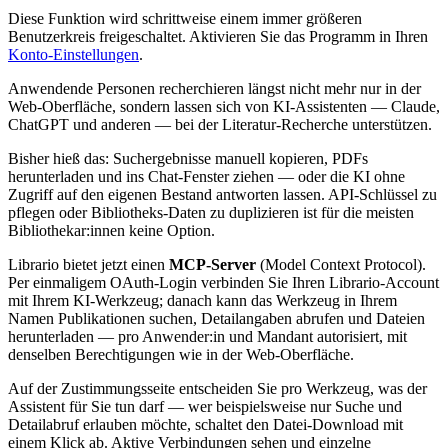
Diese Funktion wird schrittweise einem immer größeren
Benutzerkreis freigeschaltet. Aktivieren Sie das Programm in Ihren
Konto-Einstellungen
.
Anwendende Personen recherchieren längst nicht mehr nur in der
Web-Oberfläche, sondern lassen sich von KI-Assistenten — Claude,
ChatGPT und anderen — bei der Literatur-Recherche unterstützen.
Bisher hieß das: Suchergebnisse manuell kopieren, PDFs
herunterladen und ins Chat-Fenster ziehen — oder die KI ohne
Zugriff auf den eigenen Bestand antworten lassen. API-Schlüssel zu
pflegen oder Bibliotheks-Daten zu duplizieren ist für die meisten
Bibliothekar:innen keine Option.
Librario bietet jetzt einen
MCP-Server
(Model Context Protocol).
Per einmaligem OAuth-Login verbinden Sie Ihren Librario-Account
mit Ihrem KI-Werkzeug; danach kann das Werkzeug in Ihrem
Namen Publikationen suchen, Detailangaben abrufen und Dateien
herunterladen — pro Anwender:in und Mandant autorisiert, mit
denselben Berechtigungen wie in der Web-Oberfläche.
Auf der Zustimmungsseite entscheiden Sie pro Werkzeug, was der
Assistent für Sie tun darf — wer beispielsweise nur Suche und
Detailabruf erlauben möchte, schaltet den Datei-Download mit
einem Klick ab. Aktive Verbindungen sehen und einzelne