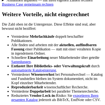
Annahmen anpassen — mit Ihren eigenen Zahlen rechnen
Business Case gemeinsam rechnen
Weitere Vorteile, nicht eingerechnet
Die Zahl oben ist die Untergrenze. Diese Effekte sind real, aber
bewusst nicht beziffert:
Vermiedene
Mehrfachkäufe
doppelt beschaffter
Publikationen.
Alle finden und arbeiten mit der
aktuellen, auffindbaren
Fassung
einer Publikation — statt mit einer veralteten Kopie
in irgendeinem Ordner.
Schnellere
Einarbeitung
neuer Mitarbeitender über geteilte
Sammlungen
.
Entlastet Ihre Bibliotheks- oder Verwaltungskraft
durch
automatisierte Katalogisierung
.
Vermiedener
Wissensverlust
bei Personalwechsel — Katalog
und Fundstellen bleiben im System dokumentiert, nicht im
Kopf einzelner Mitarbeitender.
Reproduzierbarkeit
wissenschaftlicher Recherche.
Vermiedene
Doppelarbeit
bei paralleler Themenrecherche.
Reduziertes
Vendor-Lock-in
-Risiko: Sie
exportieren Ihren
gesamten Katalog
jederzeit als BibTeX, EndNote oder CSV.